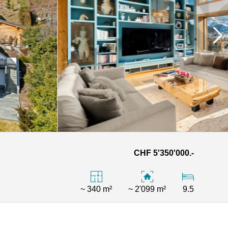
CHF 5'350'000.-
~ 340 m²
~ 2'099 m²
9.5