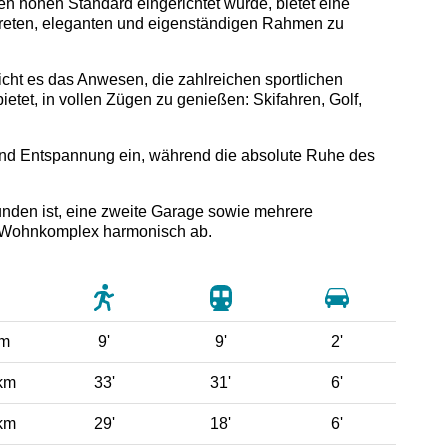
 hohen Standard eingerichtet wurde, bietet eine
kreten, eleganten und eigenständigen Rahmen zu
icht es das Anwesen, die zahlreichen sportlichen
bietet, in vollen Zügen zu genießen: Skifahren, Golf,
 und Entspannung ein, während die absolute Ruhe des
unden ist, eine zweite Garage sowie mehrere
 Wohnkomplex harmonisch ab.
 m
9'
9'
2'
km
33'
31'
6'
km
29'
18'
6'