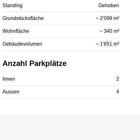
Standing
Gehoben
Grundstücksfläche
~ 2'099 m²
Wohnfläche
~ 340 m²
Gebäudevolumen
~ 1'651 m³
Anzahl Parkplätze
Innen
2
Aussen
4