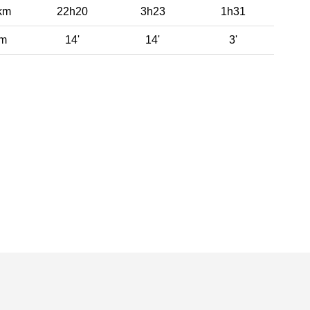
km
22h20
3h23
1h31
 m
14'
14'
3'