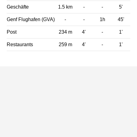
Geschäfte
1.5 km
-
-
5'
Genf Flughafen (GVA)
-
-
1h
45'
Post
234 m
4'
-
1'
Restaurants
259 m
4'
-
1'