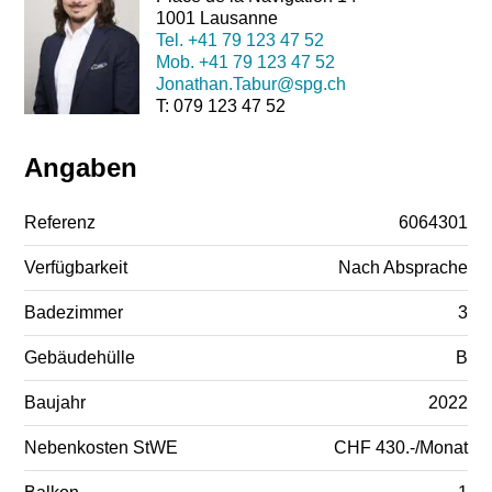
1001 Lausanne
Tel.
+41 79 123 47 52
Mob.
+41 79 123 47 52
Jonathan.Tabur@spg.ch
T: 079 123 47 52
Angaben
Referenz
6064301
Verfügbarkeit
Nach Absprache
Badezimmer
3
Gebäudehülle
B
Baujahr
2022
Nebenkosten StWE
CHF 430.-/Monat