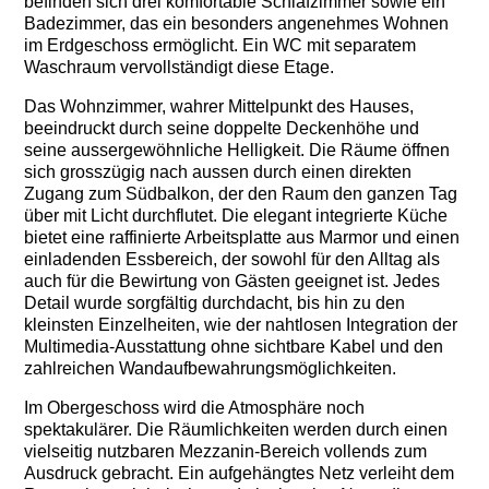
befinden sich drei komfortable Schlafzimmer sowie ein
Badezimmer, das ein besonders angenehmes Wohnen
im Erdgeschoss ermöglicht. Ein WC mit separatem
Waschraum vervollständigt diese Etage.
Das Wohnzimmer, wahrer Mittelpunkt des Hauses,
beeindruckt durch seine doppelte Deckenhöhe und
seine aussergewöhnliche Helligkeit. Die Räume öffnen
sich grosszügig nach aussen durch einen direkten
Zugang zum Südbalkon, der den Raum den ganzen Tag
über mit Licht durchflutet. Die elegant integrierte Küche
bietet eine raffinierte Arbeitsplatte aus Marmor und einen
einladenden Essbereich, der sowohl für den Alltag als
auch für die Bewirtung von Gästen geeignet ist. Jedes
Detail wurde sorgfältig durchdacht, bis hin zu den
kleinsten Einzelheiten, wie der nahtlosen Integration der
Multimedia-Ausstattung ohne sichtbare Kabel und den
zahlreichen Wandaufbewahrungsmöglichkeiten.
Im Obergeschoss wird die Atmosphäre noch
spektakulärer. Die Räumlichkeiten werden durch einen
vielseitig nutzbaren Mezzanin-Bereich vollends zum
Ausdruck gebracht. Ein aufgehängtes Netz verleiht dem