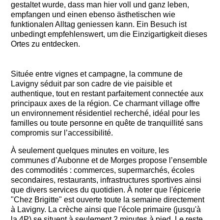
gestaltet wurde, dass man hier voll und ganz leben,
empfangen und einen ebenso ästhetischen wie
funktionalen Alltag geniessen kann. Ein Besuch ist
unbedingt empfehlenswert, um die Einzigartigkeit dieses
Ortes zu entdecken.
Située entre vignes et campagne, la commune de
Lavigny séduit par son cadre de vie paisible et
authentique, tout en restant parfaitement connectée aux
principaux axes de la région. Ce charmant village offre
un environnement résidentiel recherché, idéal pour les
familles ou toute personne en quête de tranquillité sans
compromis sur l’accessibilité.
À seulement quelques minutes en voiture, les
communes d’Aubonne et de Morges propose l’ensemble
des commodités : commerces, supermarchés, écoles
secondaires, restaurants, infrastructures sportives ainsi
que divers services du quotidien. À noter que l'épicerie
"Chez Brigitte" est ouverte toute la semaine directement
à Lavigny. La crèche ainsi que l'école primaire (jusqu'à
la 4P) se situent à seulement 2 minutes à pied. Le reste