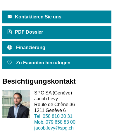
Kontaktieren Sie uns
PDF Dossier
Finanzierung
Zu Favoriten hinzufügen
Besichtigungskontakt
SPG SA (Genève)
Jacob Levy
Route de Chêne 36
1211 Genève 6
Tel.
058 810 30 31
Mob.
079 658 83 00
jacob.levy@spg.ch