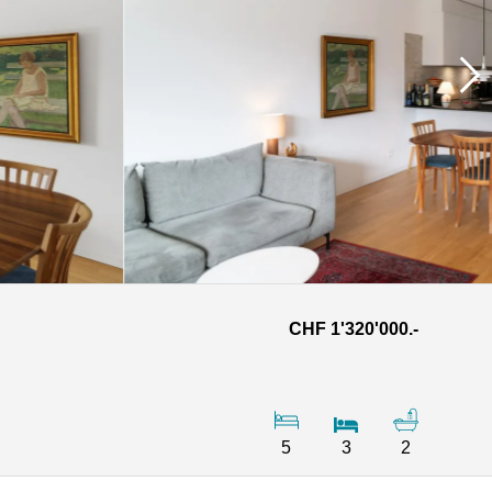
CHF 1'320'000.-
5
3
2