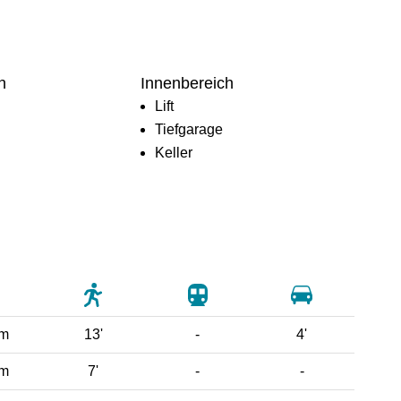
h
Innenbereich
Lift
Tiefgarage
Keller
 m
13'
-
4'
 m
7'
-
-