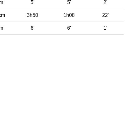
 m
5'
5'
2'
km
3h50
1h08
22'
 m
6'
6'
1'