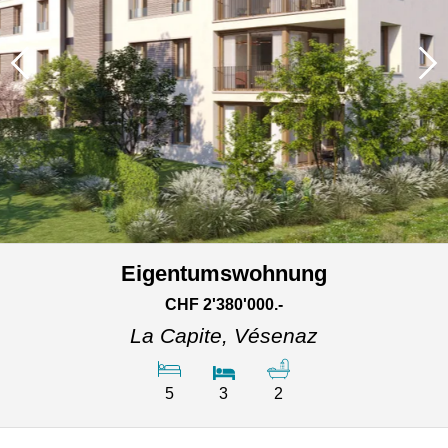
Eigentumswohnung
CHF 2'380'000.-
La Capite,
Vésenaz
5
3
2