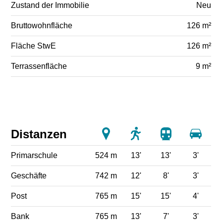
Zustand der Immobilie
Neu
Bruttowohnfläche
126 m²
Fläche StwE
126 m²
Terrassenfläche
9 m²
Distanzen
Primarschule
524 m
13'
13'
3'
Geschäfte
742 m
12'
8'
3'
Post
765 m
15'
15'
4'
Bank
765 m
13'
7'
3'