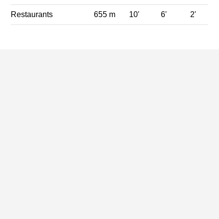
Restaurants
655 m
10'
6'
2'