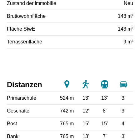
Zustand der Immobilie
Neu
Bruttowohnfläche
143 m²
Fläche StwE
143 m²
Terrassenfläche
9 m²
Distanzen
Primarschule
524 m
13'
13'
3'
Geschäfte
742 m
12'
8'
3'
Post
765 m
15'
15'
4'
Bank
765 m
13'
7'
3'