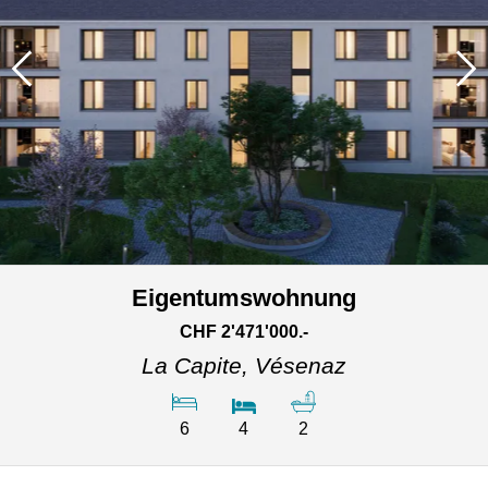
Eigentumswohnung
CHF 2'471'000.-
La Capite,
Vésenaz
6
4
2