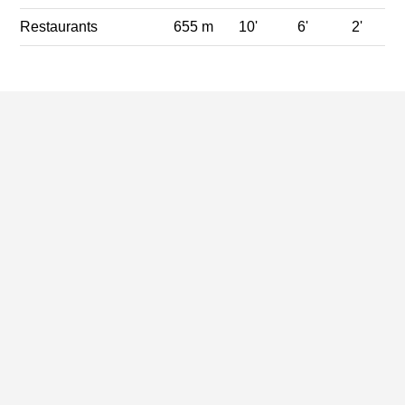
Restaurants
655 m
10'
6'
2'