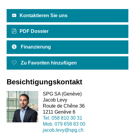
Kontaktieren Sie uns
PDF Dossier
Finanzierung
Zu Favoriten hinzufügen
Besichtigungskontakt
SPG SA (Genève)
Jacob Levy
Route de Chêne 36
1211 Genève 6
Tel.
058 810 30 31
Mob.
079 658 83 00
jacob.levy@spg.ch