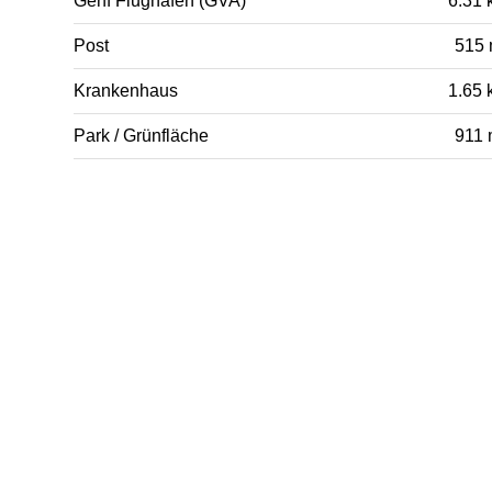
Genf Flughafen (GVA)
6.31 
Post
515
Krankenhaus
1.65 
Park / Grünfläche
911