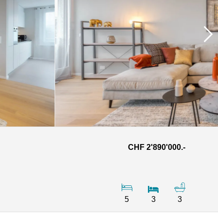
CHF 2'890'000.-
5
3
3