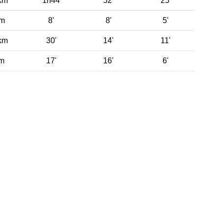
km
1h44
52'
25'
 m
8'
8'
5'
km
30'
14'
11'
 m
17'
16'
6'