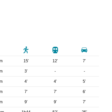
 m
15'
12'
7'
 m
3'
-
-
 m
4'
4'
5'
 m
7'
7'
6'
 m
9'
9'
7'