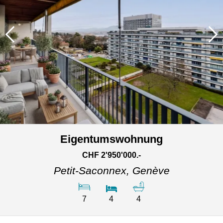
Eigentumswohnung
CHF 2'950'000.-
Petit-Saconnex,
Genève
7
4
4