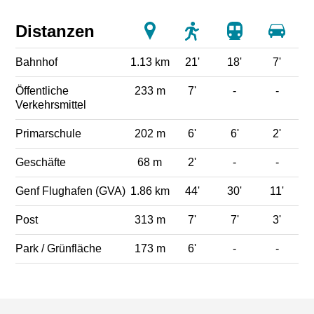
Distanzen
Bahnhof
1.13 km
21'
18'
7'
Öffentliche
233 m
7'
-
-
Verkehrsmittel
Primarschule
202 m
6'
6'
2'
Geschäfte
68 m
2'
-
-
Genf Flughafen (GVA)
1.86 km
44'
30'
11'
Post
313 m
7'
7'
3'
Park / Grünfläche
173 m
6'
-
-