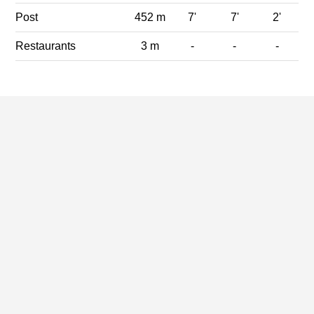
Post
452 m
7'
7'
2'
Restaurants
3 m
-
-
-