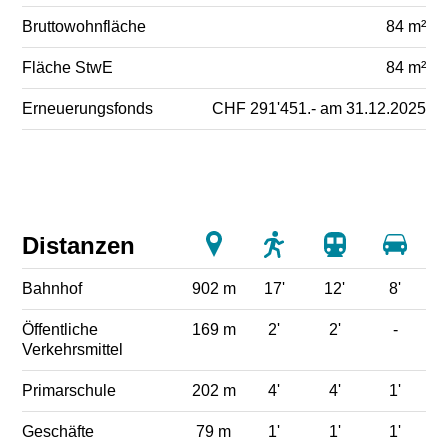
Bruttowohnfläche
84 m²
Fläche StwE
84 m²
Erneuerungsfonds
CHF 291'451.- am 31.12.2025
Distanzen
Bahnhof
902 m
17'
12'
8'
Öffentliche
169 m
2'
2'
-
Verkehrsmittel
Primarschule
202 m
4'
4'
1'
Geschäfte
79 m
1'
1'
1'