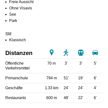
Freie Aussicht
Ohne Visavis
See
Park
Stil
Klassisch
Distanzen
Öffentliche
70 m
3'
3'
5'
Verkehrsmittel
Primarschule
794 m
51'
19'
6'
Geschäfte
1.33 km
24'
24'
4'
Restaurants
600 m
48'
22'
6'