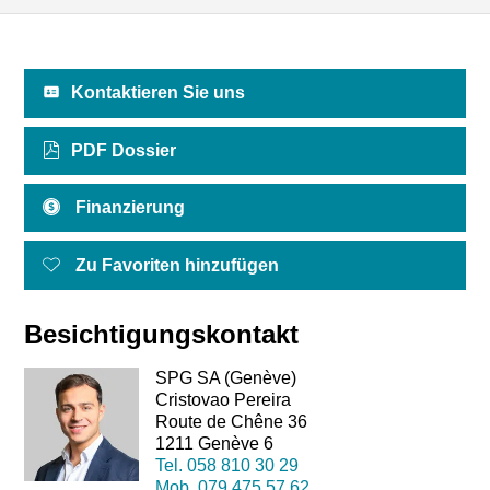
Kontaktieren Sie uns
PDF Dossier
Finanzierung
Zu Favoriten hinzufügen
Besichtigungskontakt
SPG SA (Genève)
Cristovao Pereira
Route de Chêne 36
1211 Genève 6
Tel.
058 810 30 29
Mob.
079 475 57 62