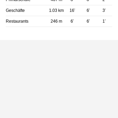
Geschäfte
1.03 km
16'
6'
3'
Restaurants
246 m
6'
6'
1'