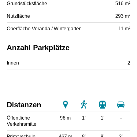
Grundstücksfläche
516 m²
Nutzfläche
293 m²
Oberfläche Veranda / Wintergarten
11 m²
Anzahl Parkplätze
Innen
2
Distanzen
Öffentliche
96 m
1'
1'
-
Verkehrsmittel
Primarschule
467 m
8'
8'
2'