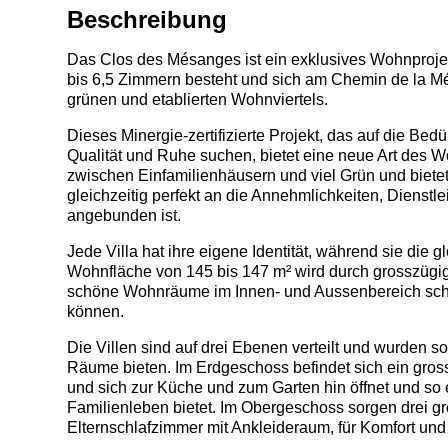
Beschreibung
Das Clos des Mésanges ist ein exklusives Wohnprojek
bis 6,5 Zimmern besteht und sich am Chemin de la Mé
grünen und etablierten Wohnviertels.
Dieses Minergie-zertifizierte Projekt, das auf die Bedü
Qualität und Ruhe suchen, bietet eine neue Art des W
zwischen Einfamilienhäusern und viel Grün und biet
gleichzeitig perfekt an die Annehmlichkeiten, Dienstle
angebunden ist.
Jede Villa hat ihre eigene Identität, während sie die g
Wohnfläche von 145 bis 147 m² wird durch grosszügige
schöne Wohnräume im Innen- und Aussenbereich scha
können.
Die Villen sind auf drei Ebenen verteilt und wurden so
Räume bieten. Im Erdgeschoss befindet sich ein gross
und sich zur Küche und zum Garten hin öffnet und so
Familienleben bietet. Im Obergeschoss sorgen drei g
Elternschlafzimmer mit Ankleideraum, für Komfort und 