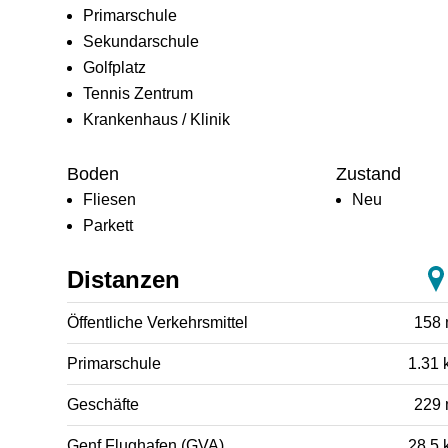
Primarschule
Sekundarschule
Golfplatz
Tennis Zentrum
Krankenhaus / Klinik
Boden
Zustand
Fliesen
Neu
Parkett
Distanzen
Öffentliche Verkehrsmittel
158
Primarschule
1.31 
Geschäfte
229
Genf Flughafen (GVA)
28.5 