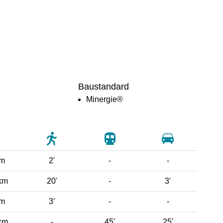
Baustandard
Minergie®
 m
2'
-
-
km
20'
-
3'
 m
3'
-
-
km
-
45'
25'