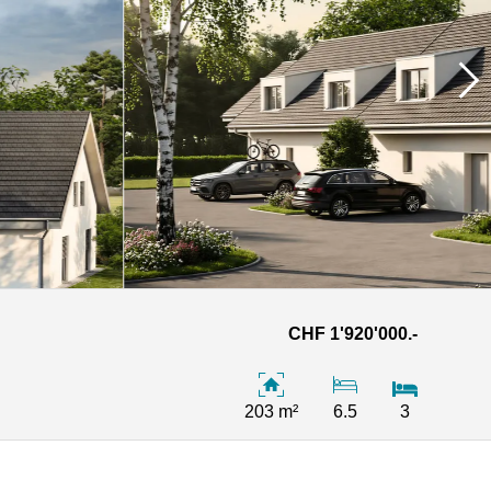
CHF 1'920'000.-
203 m²
6.5
3