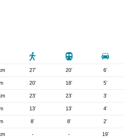
km
27'
20'
6'
 m
20'
18'
5'
km
23'
23'
3'
 m
13'
13'
4'
 m
8'
8'
2'
km
-
-
19'