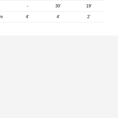
-
30'
19'
 m
4'
4'
2'