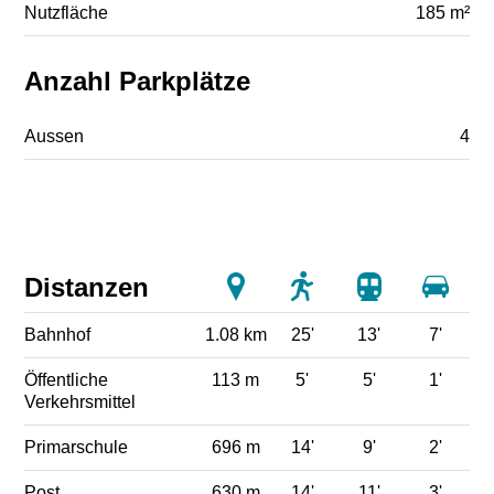
Nutzfläche
185 m²
Anzahl Parkplätze
Aussen
4
Distanzen
Bahnhof
1.08 km
25'
13'
7'
Öffentliche
113 m
5'
5'
1'
Verkehrsmittel
Primarschule
696 m
14'
9'
2'
Post
630 m
14'
11'
3'