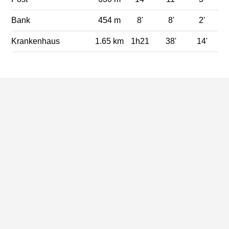
Bank
454 m
8'
8'
2'
Krankenhaus
1.65 km
1h21
38'
14'