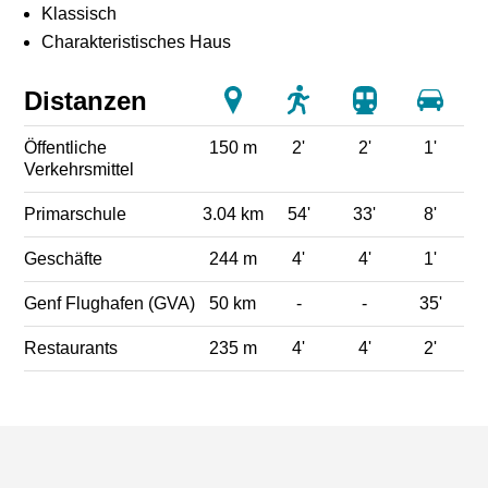
Klassisch
Charakteristisches Haus
Distanzen
Öffentliche
150 m
2'
2'
1'
Verkehrsmittel
Primarschule
3.04 km
54'
33'
8'
Geschäfte
244 m
4'
4'
1'
Genf Flughafen (GVA)
50 km
-
-
35'
Restaurants
235 m
4'
4'
2'