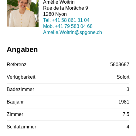
Amélie Woitrin
Rue de la Morâche 9
1260 Nyon
Tel.
+41 58 861 31 04
Mob.
+41 79 583 04 68
Amelie.Woitrin@spgone.ch
Angaben
Referenz
5808687
Verfügbarkeit
Sofort
Badezimmer
3
Baujahr
1981
Zimmer
7.5
Schlafzimmer
4