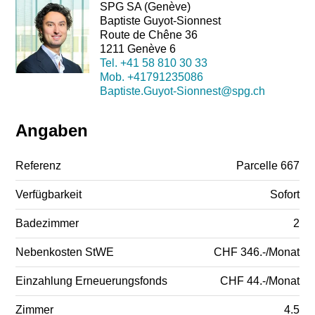
SPG SA (Genève)
Baptiste Guyot-Sionnest
Route de Chêne 36
1211 Genève 6
Tel.
+41 58 810 30 33
Mob.
+41791235086
Baptiste.Guyot-Sionnest@spg.ch
Angaben
Referenz
Parcelle 667
Verfügbarkeit
Sofort
Badezimmer
2
Nebenkosten StWE
CHF 346.-/Monat
Einzahlung Erneuerungsfonds
CHF 44.-/Monat
Zimmer
4.5