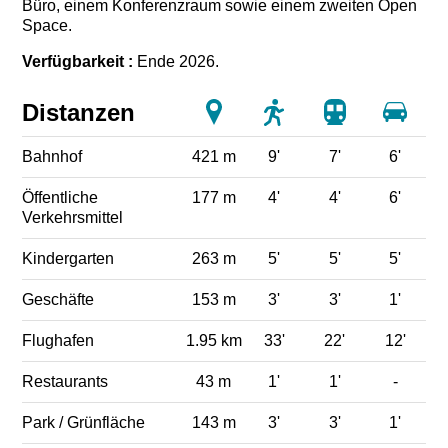
Büro, einem Konferenzraum sowie einem zweiten Open
Space.
Verfügbarkeit :
Ende 2026.
Distanzen
Bahnhof
421 m
9'
7'
6'
Öffentliche
177 m
4'
4'
6'
Verkehrsmittel
Kindergarten
263 m
5'
5'
5'
Geschäfte
153 m
3'
3'
1'
Flughafen
1.95 km
33'
22'
12'
Restaurants
43 m
1'
1'
-
Park / Grünfläche
143 m
3'
3'
1'