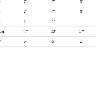
m
7'
7'
3'
m
7'
7'
3'
m
1'
1'
-
km
47'
20'
17'
m
5'
5'
1'