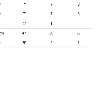
m
7'
7'
3'
m
7'
7'
3'
m
1'
1'
-
km
47'
20'
17'
m
5'
5'
1'