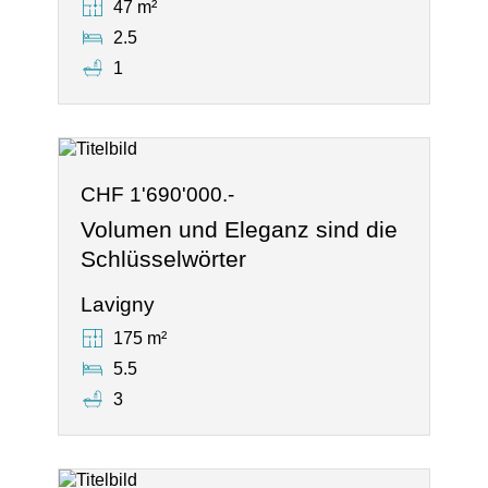
47 m²
2.5
1
CHF 1'690'000.-
Volumen und Eleganz sind die
Schlüsselwörter
Lavigny
175 m²
5.5
3