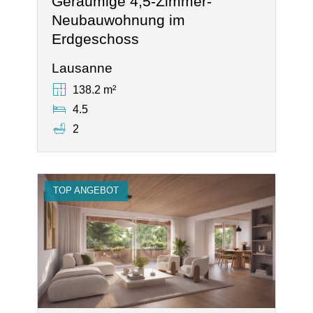
Geräumige 4,5-Zimmer-
Neubauwohnung im
Erdgeschoss
Lausanne
138.2 m²
4.5
2
TOP ANGEBOT