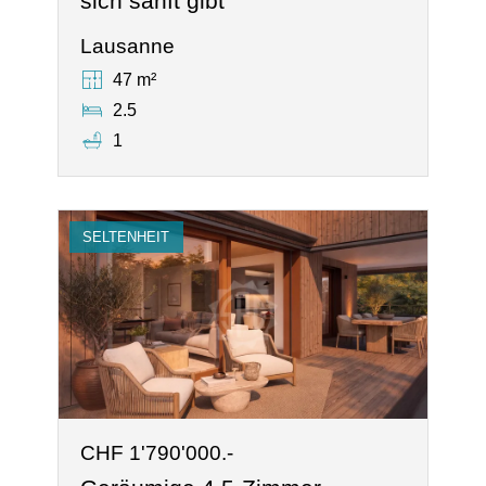
sich sanft gibt
Lausanne
47 m²
2.5
1
SELTENHEIT
CHF 1'790'000.-