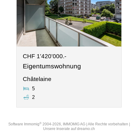
CHF 1'420'000.-
Eigentumswohnung
Châtelaine
5
2
®
Software Immomig
2004-2026, IMMOMIG AG | Alle Rechte vorbehalten |
Unsere Inserate auf
dreamo.ch