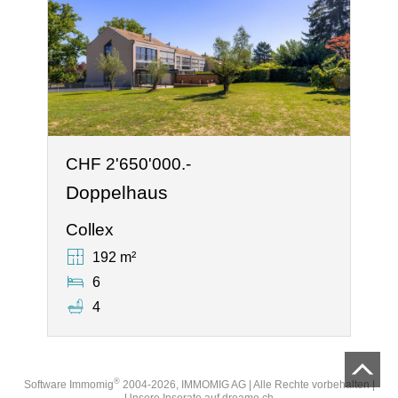
CHF 2'650'000.-
Doppelhaus
Collex
192 m²
6
4
®
Software Immomig
2004-2026, IMMOMIG AG | Alle Rechte vorbehalten |
Unsere Inserate auf
dreamo.ch