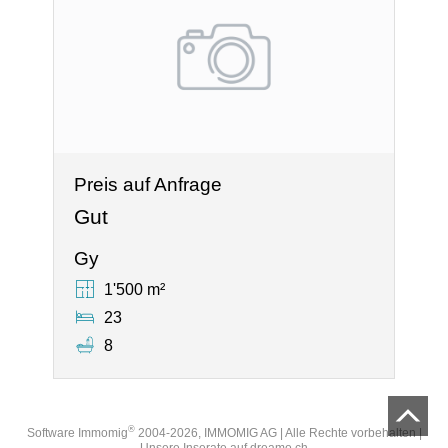
Preis auf Anfrage
Gut
Gy
1'500 m²
23
8
®
Software Immomig
2004-2026, IMMOMIG AG | Alle Rechte vorbehalten |
Unsere Inserate auf
dreamo.ch