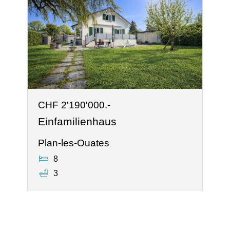
CHF 2'190'000.-
Einfamilienhaus
Plan-les-Ouates
8
3
®
Software Immomig
2004-2026, IMMOMIG AG | Alle Rechte vorbehalten |
Unsere Inserate auf
dreamo.ch