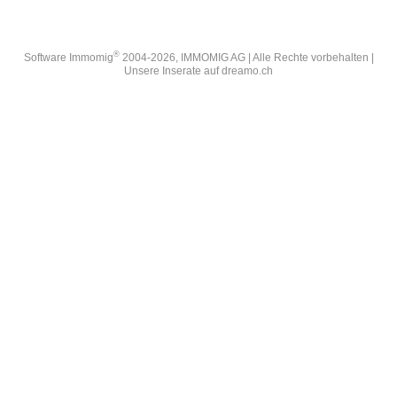
®
Software Immomig
2004-2026, IMMOMIG AG | Alle Rechte vorbehalten |
Unsere Inserate auf
dreamo.ch