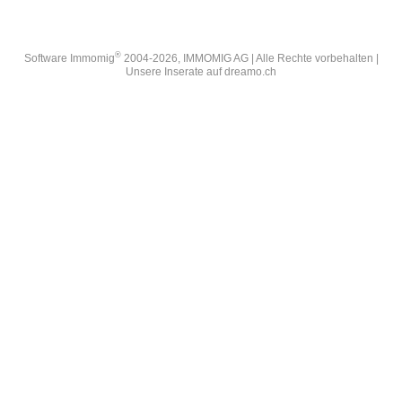
®
Software Immomig
2004-2026, IMMOMIG AG | Alle Rechte vorbehalten |
Unsere Inserate auf
dreamo.ch