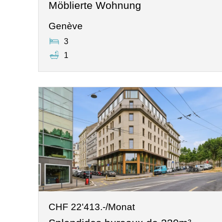
Möblierte Wohnung
Genève
3
1
CHF 22'413.-/Monat