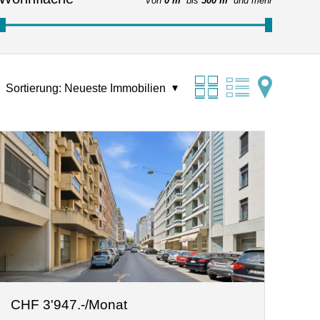
Von
0 m²
bis
500 m²
und mehr
Sortierung:
Neueste Immobilien
CHF 3'947.-/Monat