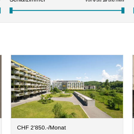
r
Von
0
bis
10
und mehr
CHF 2'850.-/Monat