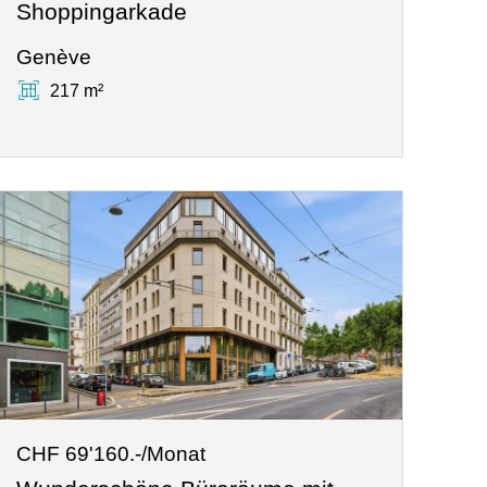
Shoppingarkade
Genève
217 m²
CHF 69'160.-/Monat