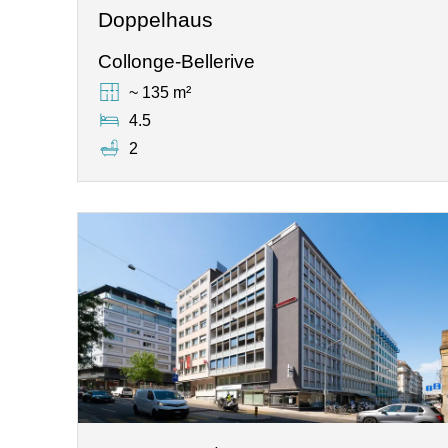
Doppelhaus
Collonge-Bellerive
~ 135 m²
4.5
2