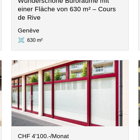
Wunderschöne Büroräume mit
einer Fläche von 630 m² – Cours
de Rive
Genève
630 m²
CHF 4'100.-/Monat