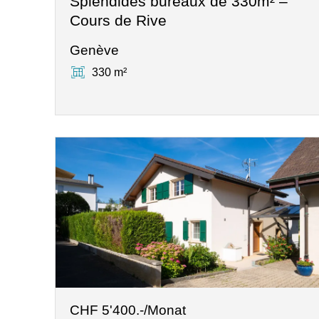
Splendides bureaux de 330m² –
Cours de Rive
Genève
330 m²
CHF 5'400.-/Monat