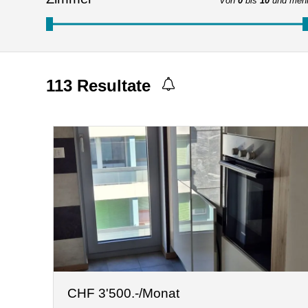
Von
0
bis
10
und meh
113
Resultate
CHF 3'500.-/Monat