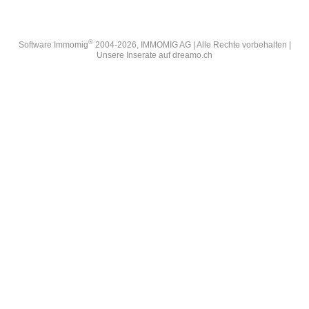
®
Software Immomig
2004-2026, IMMOMIG AG | Alle Rechte vorbehalten |
Unsere Inserate auf
dreamo.ch