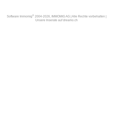
®
Software Immomig
2004-2026, IMMOMIG AG | Alle Rechte vorbehalten |
Unsere Inserate auf
dreamo.ch