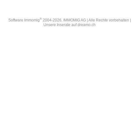
®
Software Immomig
2004-2026, IMMOMIG AG | Alle Rechte vorbehalten |
Unsere Inserate auf
dreamo.ch