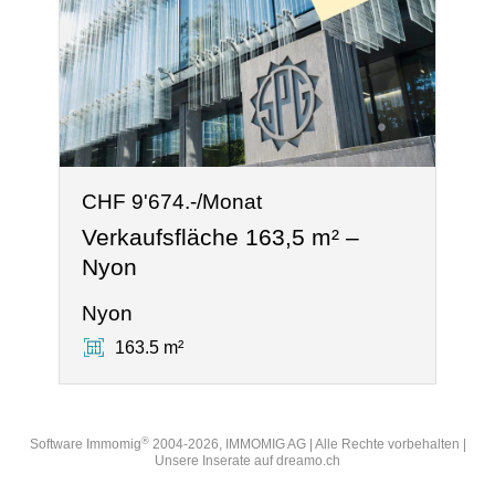
CHF 9'674.-/Monat
Verkaufsfläche 163,5 m² –
Nyon
Nyon
163.5 m²
®
Software Immomig
2004-2026, IMMOMIG AG | Alle Rechte vorbehalten |
Unsere Inserate auf
dreamo.ch