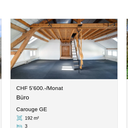
CHF 5'600.-/Monat
Büro
Carouge GE
192 m²
3