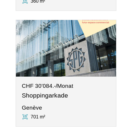
360 m²
CHF 30'084.-/Monat
Shoppingarkade
Genève
701 m²