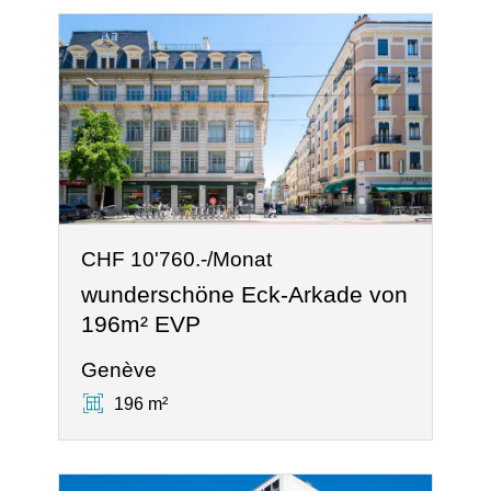
CHF 10'760.-/Monat
wunderschöne Eck-Arkade von
196m² EVP
Genève
196 m²