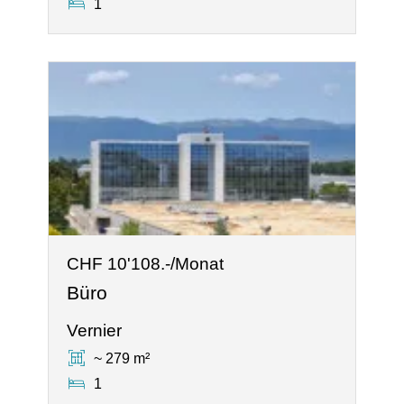
1
CHF 10'108.-/Monat
Büro
Vernier
~ 279 m²
1