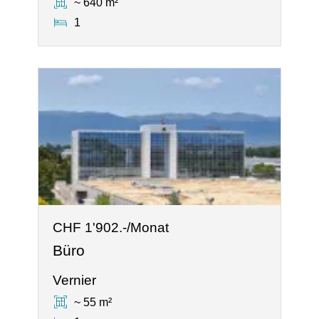
~ 640 m²
1
CHF 1'902.-/Monat
Büro
Vernier
~ 55 m²