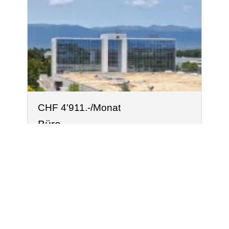
CHF 4'911.-/Monat
Büro
Vernier
~ 142 m²
1
®
Software Immomig
2004-2026, IMMOMIG AG | Alle Rechte vorbehalten |
Unsere Inserate auf
dreamo.ch