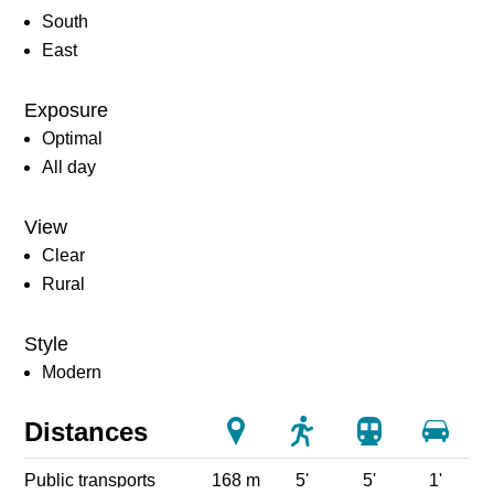
South
East
Exposure
Optimal
All day
View
Clear
Rural
Style
Modern
Distances
Public transports
168 m
5'
5'
1'