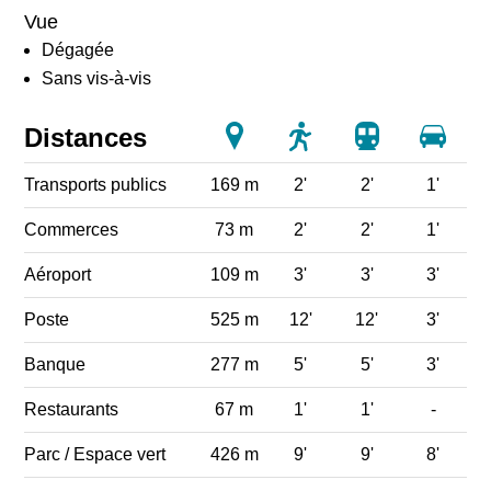
Vue
Dégagée
Sans vis-à-vis
Distances
Transports publics
169 m
2'
2'
1'
Commerces
73 m
2'
2'
1'
Aéroport
109 m
3'
3'
3'
Poste
525 m
12'
12'
3'
Banque
277 m
5'
5'
3'
Restaurants
67 m
1'
1'
-
Parc / Espace vert
426 m
9'
9'
8'