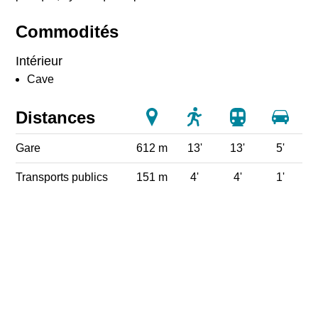
Commodités
Intérieur
Cave
Distances
Gare
612 m
13'
13'
5'
Transports publics
151 m
4'
4'
1'
Ecole primaire
334 m
9'
9'
4'
Poste
187 m
5'
5'
5'
Banque
181 m
5'
5'
1'