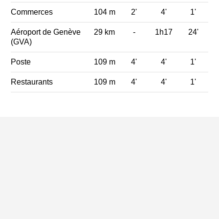
Commerces
104 m
2'
4'
1'
Aéroport de Genève
29 km
-
1h17
24'
(GVA)
Poste
109 m
4'
4'
1'
Restaurants
109 m
4'
4'
1'