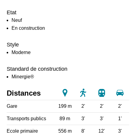
Etat
Neuf
En construction
Style
Moderne
Standard de construction
Minergie®
Distances
Gare
199 m
2'
2'
2'
Transports publics
89 m
3'
3'
1'
Ecole primaire
556 m
8'
12'
3'