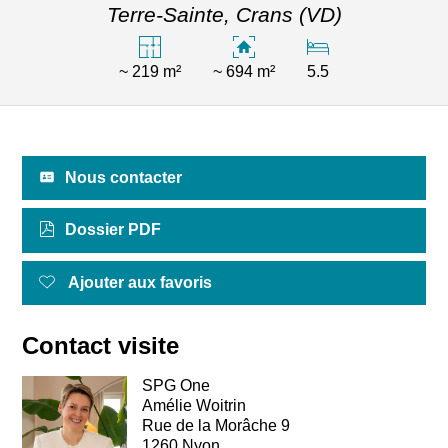
Terre-Sainte,
Crans (VD)
~ 219 m²
~ 694 m²
5.5
Nous contacter
Dossier PDF
Ajouter aux favoris
Contact visite
SPG One
Amélie Woitrin
Rue de la Morâche 9
1260 Nyon