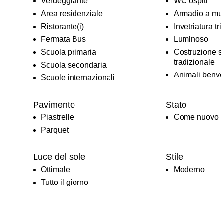
Verdeggiante
WC ospiti
Area residenziale
Armadio a m
Ristorante(i)
Invetriatura tr
Fermata Bus
Luminoso
Scuola primaria
Costruzione s
tradizionale
Scuola secondaria
Animali benv
Scuole internazionali
Pavimento
Stato
Piastrelle
Come nuovo
Parquet
Luce del sole
Stile
Ottimale
Moderno
Tutto il giorno