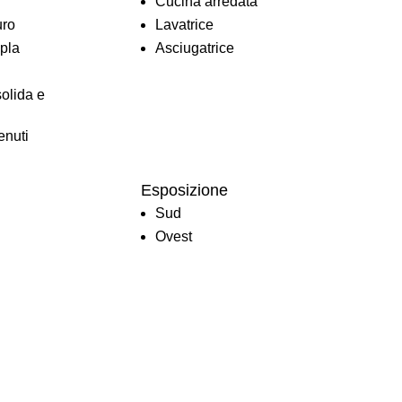
Cucina arredata
uro
Lavatrice
ipla
Asciugatrice
olida e
enuti
Esposizione
Sud
Ovest