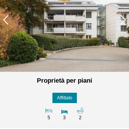
Proprietà per piani
Affittato
5
3
2