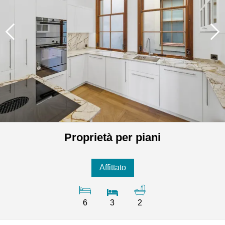
Proprietà per piani
Affittato
6
3
2