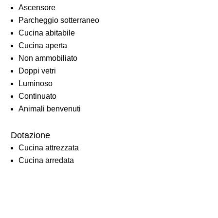
Ascensore
Parcheggio sotterraneo
Cucina abitabile
Cucina aperta
Non ammobiliato
Doppi vetri
Luminoso
Continuato
Animali benvenuti
Dotazione
Cucina attrezzata
Cucina arredata
Isola in cucina
Vasca da bagno
Doccia
Illuminazione esterna