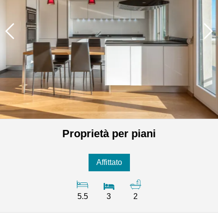
Proprietà per piani
Affittato
5.5
3
2