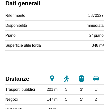
Dati generali
Riferimento
5870327
Disponibilità
Immediata
Piano
2° piano
Superficie utile lorda
348 m²
Distanze
Trasporti pubblici
201 m
3'
3'
1'
Negozi
147 m
5'
5'
2'