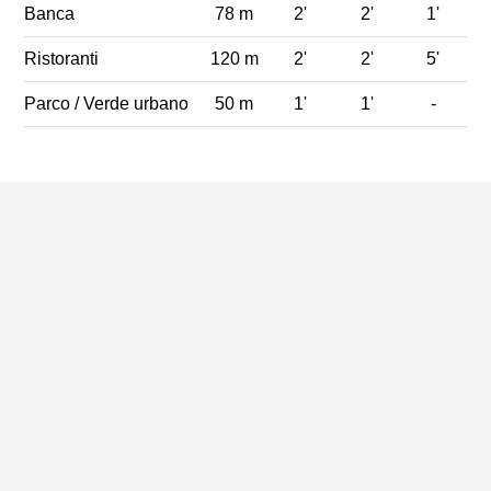
Banca
78 m
2'
2'
1'
Ristoranti
120 m
2'
2'
5'
Parco / Verde urbano
50 m
1'
1'
-