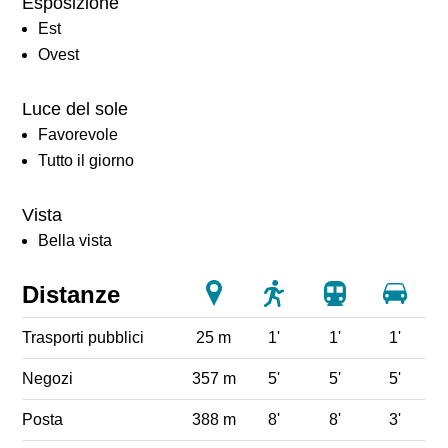
Esposizione
Est
Ovest
Luce del sole
Favorevole
Tutto il giorno
Vista
Bella vista
Distanze
Trasporti pubblici
25 m
1'
1'
1'
Negozi
357 m
5'
5'
5'
Posta
388 m
8'
8'
3'