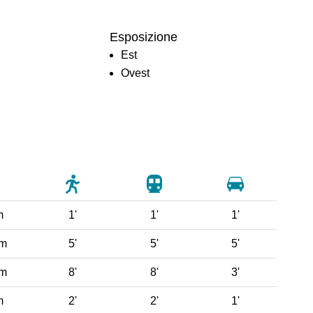
Esposizione
Est
Ovest
m
1'
1'
1'
 m
5'
5'
5'
 m
8'
8'
3'
m
2'
2'
1'