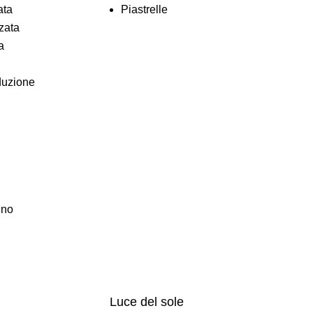
ata
Piastrelle
zata
a
duzione
gno
Luce del sole