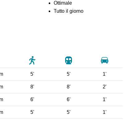
Ottimale
Tutto il giorno
 m
5'
5'
1'
 m
8'
8'
2'
 m
6'
6'
1'
 m
5'
5'
1'