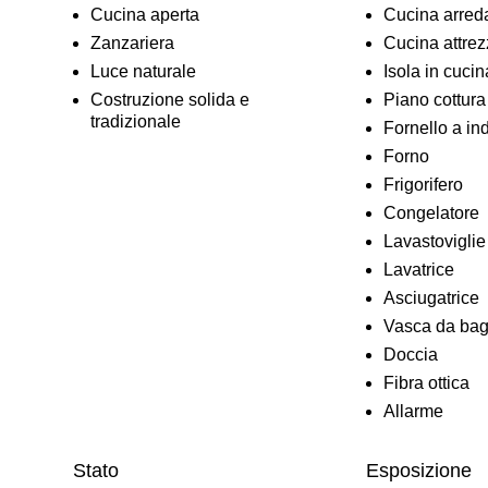
Cucina aperta
Cucina arred
Zanzariera
Cucina attrez
Luce naturale
Isola in cucin
Costruzione solida e
Piano cottura
tradizionale
Fornello a in
Forno
Frigorifero
Congelatore
Lavastoviglie
Lavatrice
Asciugatrice
Vasca da ba
Doccia
Fibra ottica
Allarme
Stato
Esposizione