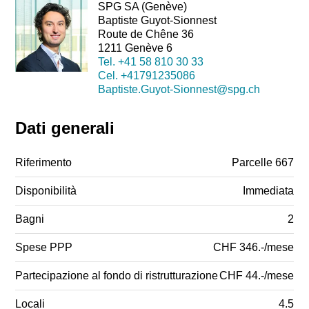
SPG SA (Genève)
Baptiste Guyot-Sionnest
Route de Chêne 36
1211 Genève 6
Tel.
+41 58 810 30 33
Cel.
+41791235086
Baptiste.Guyot-Sionnest@spg.ch
Dati generali
Riferimento
Parcelle 667
Disponibilità
Immediata
Bagni
2
Spese PPP
CHF 346.-/mese
Partecipazione al fondo di ristrutturazione
CHF 44.-/mese
Locali
4.5