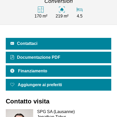
Conversion
170 m²
219 m²
4.5
Contattaci
Documentazione PDF
Finanziamento
Aggiungere ai preferiti
Contatto visita
SPG SA (Lausanne)
Jonathan Tabur