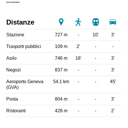
Distanze
Stazione
727 m
-
10'
3'
Trasporti pubblici
109 m
2'
-
-
Asilo
746 m
16'
-
3'
Negozi
837 m
-
-
3'
Aeroporto Geneva
54.1 km
-
-
45'
(GVA)
Posta
804 m
-
-
3'
Ristoranti
428 m
-
-
2'