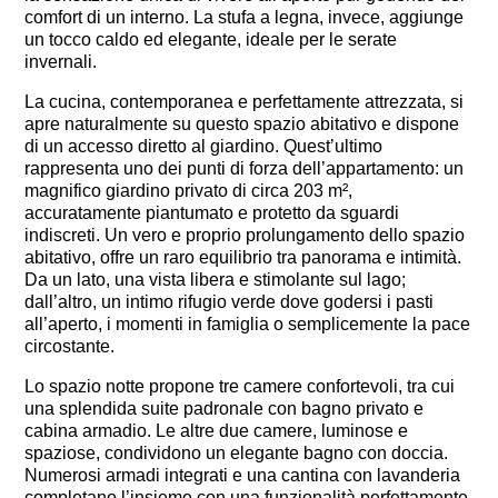
comfort di un interno. La stufa a legna, invece, aggiunge
un tocco caldo ed elegante, ideale per le serate
invernali.
La cucina, contemporanea e perfettamente attrezzata, si
apre naturalmente su questo spazio abitativo e dispone
di un accesso diretto al giardino. Quest’ultimo
rappresenta uno dei punti di forza dell’appartamento: un
magnifico giardino privato di circa 203 m²,
accuratamente piantumato e protetto da sguardi
indiscreti. Un vero e proprio prolungamento dello spazio
abitativo, offre un raro equilibrio tra panorama e intimità.
Da un lato, una vista libera e stimolante sul lago;
dall’altro, un intimo rifugio verde dove godersi i pasti
all’aperto, i momenti in famiglia o semplicemente la pace
circostante.
Lo spazio notte propone tre camere confortevoli, tra cui
una splendida suite padronale con bagno privato e
cabina armadio. Le altre due camere, luminose e
spaziose, condividono un elegante bagno con doccia.
Numerosi armadi integrati e una cantina con lavanderia
completano l’insieme con una funzionalità perfettamente