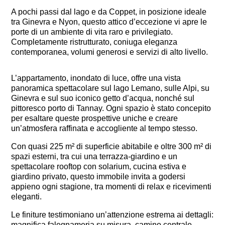
A pochi passi dal lago e da Coppet, in posizione ideale
tra Ginevra e Nyon, questo attico d’eccezione vi apre le
porte di un ambiente di vita raro e privilegiato.
Completamente ristrutturato, coniuga eleganza
contemporanea, volumi generosi e servizi di alto livello.
L’appartamento, inondato di luce, offre una vista
panoramica spettacolare sul lago Lemano, sulle Alpi, su
Ginevra e sul suo iconico getto d’acqua, nonché sul
pittoresco porto di Tannay. Ogni spazio è stato concepito
per esaltare queste prospettive uniche e creare
un’atmosfera raffinata e accogliente al tempo stesso.
Con quasi 225 m² di superficie abitabile e oltre 300 m² di
spazi esterni, tra cui una terrazza-giardino e un
spettacolare rooftop con solarium, cucina estiva e
giardino privato, questo immobile invita a godersi
appieno ogni stagione, tra momenti di relax e ricevimenti
eleganti.
Le finiture testimoniano un’attenzione estrema ai dettagli:
magnifica falegnameria su misura, camino centrale