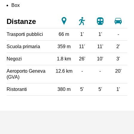
Box
Distanze
Trasporti pubblici
66 m
1'
1'
-
Scuola primaria
359 m
11'
11'
2'
Negozi
1.8 km
26'
10'
3'
Aeroporto Geneva
12.6 km
-
-
20'
(GVA)
Ristoranti
380 m
5'
5'
1'